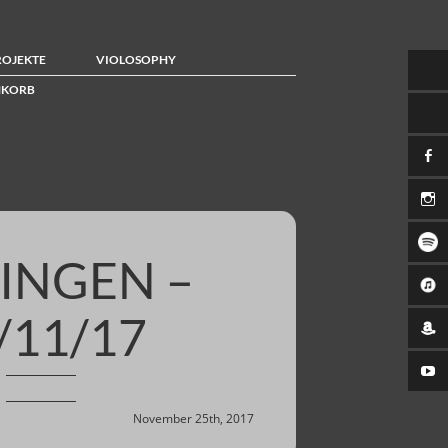
ROJEKTE
VIOLOSOPHY
KORB
INGEN –
/11/17
November 25th, 2017