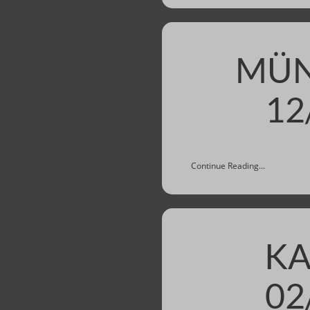
MÜN
12
Continue Reading...
KA
02