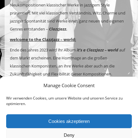
Neukompositionen klassischer Werke in jazzigem Style
präsentiert. Mit viel klassischem Verständnis, Witz, Charme und
jazziger Spontanität sind Werke eines ganz neuen und eigenen
Genres entstanden –
ClazzJazz.
welcome to the ClazzJazz – world:
Ende des Jahres 2023 wird ihr Album
it’s a ClazzJazz – world
auf
dem Markt erscheinen. Eine Hommage an die großen
klassischen Komponisten, an ihre Werke aber auch an die
Zukunftsfähigkeit und Flexibilität dieser Kompositionen.
It’s a ClazzJazz – world
zeigt aber auch wie liebevoll und
Manage Cookie Consent
mühelos Johannes Krampen und seine
Boys
sich in den
Wir verwenden Cookies, um unsere Website und unseren Service zu
verschiedenen musikalischen Welten bewegen und diese zu
optimieren.
einer Einheit verschmelzen lassen.
Cookies akzeptieren
Deny