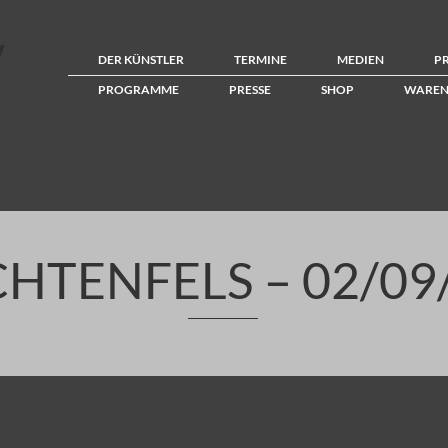
DER KÜNSTLER
TERMINE
MEDIEN
P
PROGRAMME
PRESSE
SHOP
WAREN
CHTENFELS – 02/09