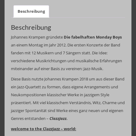
feat.
Die
Beschreibung
fabelhaften
Beschreibung
Monday
Boys
Johannes Krampen gründete
Die fabelhaften Monday Boys
-
an einem Montag im Jahr 2012. Die ersten Konzerte der Band
it's
fanden mit 12 Musikern und 7 Sängern statt. Die Idee:
a
verschiedene Musikrichtungen und musikalische Erfahrungen
ClazzJazz
miteinander auf einer Basis zu vereinen: Jazz-Musik.
world
Diese Basis nutzte Johannes Krampen 2018 um aus dieser Band
Menge
ein Jazz-Quartett zu formen, dass eigene Arrangements und
Neukompositionen klassischer Werke in jazzigem Style
präsentiert. Mit viel klassischem Verständnis, Witz, Charme und
jazziger Spontanität sind Werke eines ganz neuen und eigenen
Genres entstanden –
ClazzJazz.
welcome to the ClazzJazz – world: