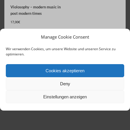
Violosophy – modern music in
post modern times
17,00
€
IN DEN
Manage Cookie Consent
WARENKORB
Wir verwenden Cookies, um unsere Website und unseren Service zu
optimieren.
Cookies akzeptieren
Deny
Einstellungen anzeigen
Contact
Links
Concerts until 2020
Imprint
Terms of Service
GDPR