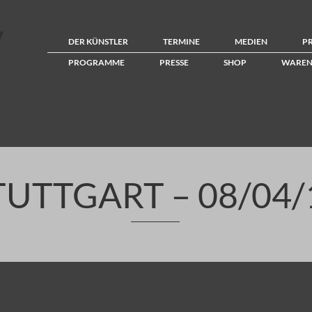
DER KÜNSTLER
TERMINE
MEDIEN
P
PROGRAMME
PRESSE
SHOP
WAREN
TUTTGART – 08/04/