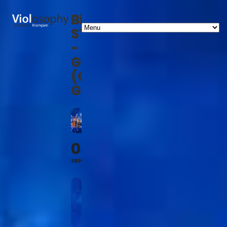
BIGBAND
STEINBACH
-
GALA
(GESCHLOSSENE
GESELLSCHAFT)
04
SEP