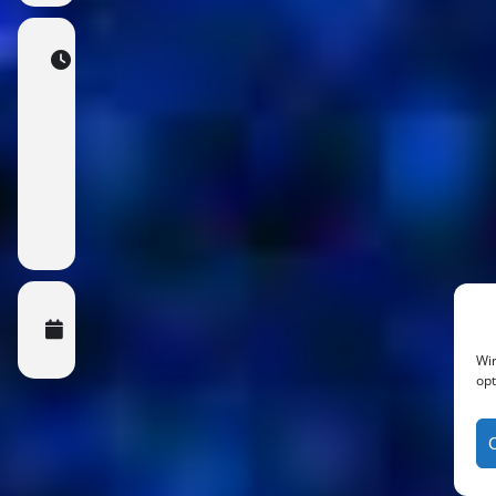
Time
22.
December
2024
17:00
(GMT+01:00)
CALENDAR
GOOGLECAL
Wir
opt