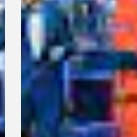
m
i
t
S
t
r
e
i
c
h
e
r
n
u
n
d
S
o
l
i
s
t
e