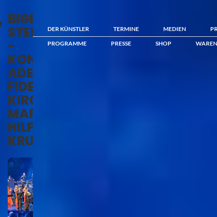
BIGBAND
STEINBACH
DER KÜNSTLER
TERMINE
MEDIEN
P
-
PROGRAMME
PRESSE
SHOP
WAREN
KONZERT:
ADESTE
FIDELES
KIRCHE
MARIA-
HILF
KRUMBACH