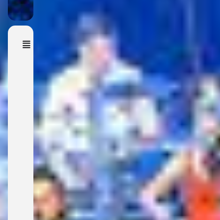
Event
Details
B
i
g
b
a
n
d
S
t
e
i
n
b
a
c
h