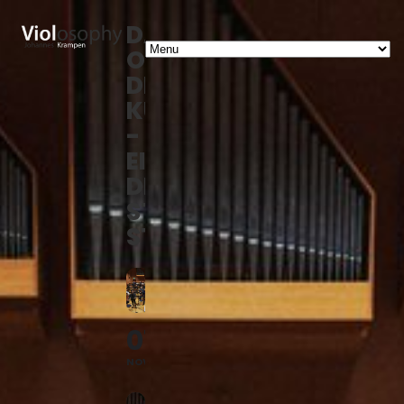
DAS
ORCHESTER
DER
KULTUREN
-
EINBÜRGERUNGSFEIER
DER
STADT
STUTTGART
07
NOV