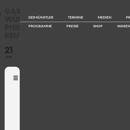
GASTKONZERT
WÜRTTEMBERGISCHE
DER KÜNSTLER
TERMINE
MEDIEN
P
PHILHARMONIE
PROGRAMME
PRESSE
SHOP
WAREN
REUTLINGEN
21
JUN
Event
Details
F
r
a
n
z
i
s