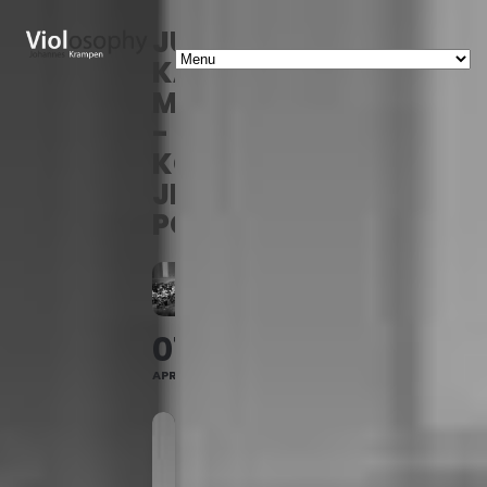
JÜDISCHE
KAMMERORCHESTER
MÜNCHEN
-
KONZERT:
JEWISH
POP
07
APR