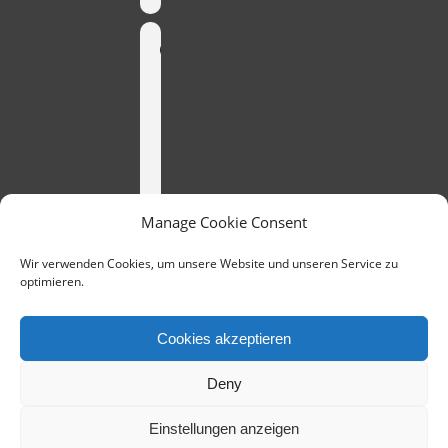
Time
20. June
2022
20:00
(GMT-
11:00)
Manage Cookie Consent
Wir verwenden Cookies, um unsere Website und unseren Service zu
CALENDAR
optimieren.
GOOGLECAL
Cookies akzeptieren
Deny
Einstellungen anzeigen