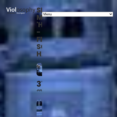
SHOW
MUSICAL
'HAIRSPRAY'
-
FREILICHTBÜHNE
SCHWÄBISCH
HALL
31
JUL