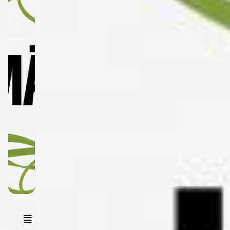
Event
Details