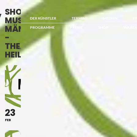
SHOW
MUSICAL
DER KÜNSTLER
TERMINE
MEDIEN
P
MÄNNER
PROGRAMME
PRESSE
SHOP
WAREN
-
THEATER
HEILBRONN
23
FEB