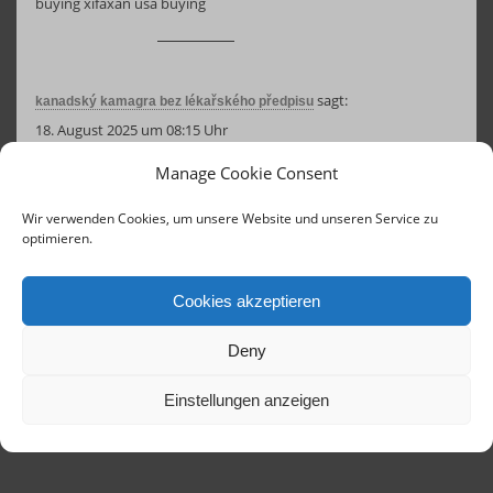
buying xifaxan usa buying
sagt:
kanadský kamagra bez lékařského předpisu
18. August 2025 um 08:15 Uhr
jsem žena, která má emfyzém s nízkým hemo atd. dr
Manage Cookie Consent
chce předepsat kamagra
koupit kamagra v austrálii
Wir verwenden Cookies, um unsere Website und unseren Service zu
optimieren.
Cookies akzeptieren
Deny
Einstellungen anzeigen
Contact
Links
Concerts until 2020
Imprint
Terms of Service